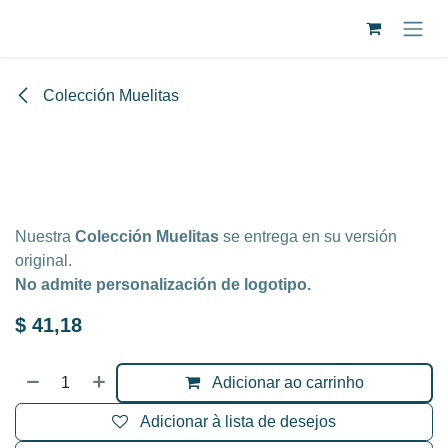
Pular para o conteúdo
Colección Muelitas
Bib Muelitas Lilac
Nuestra
Colección Muelitas
se entrega en su versión
original.
No
admite personalización de logotipo.
$
41,18
Adicionar ao carrinho
Adicionar à lista de desejos