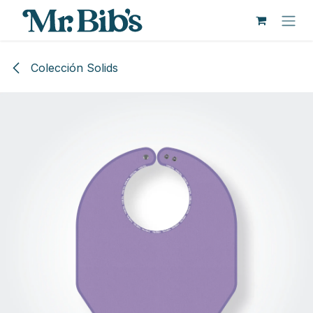
Pular para o conteúdo
Colección Solids