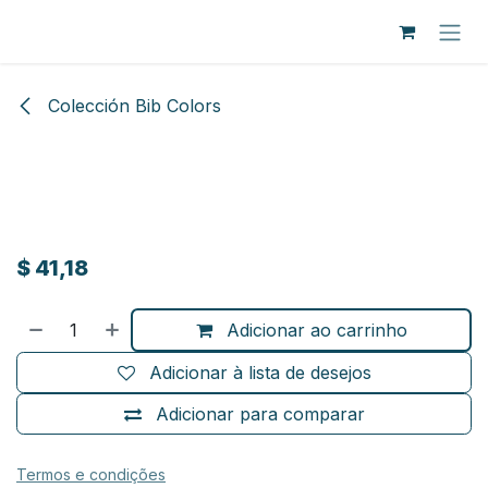
Pular para o conteúdo
Colección Bib Colors