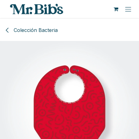
Pular para o conteúdo
Colección Bacteria